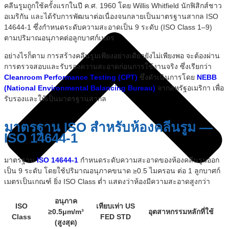
คลีนรูมถูกใช้ครั้งแรกในปี ค.ศ. 1960 โดย Willis Whitfield นักฟิสิกส์ชาว
อเมริกัน และได้รับการพัฒนาต่อเนื่องจนกลายเป็นมาตรฐานสากล ISO
14644-1 ซึ่งกำหนดระดับความสะอาดเป็น 9 ระดับ (ISO Class 1–9)
ตามปริมาณอนุภาคต่อลูกบาศก์เมตร
อย่างไรก็ตาม การสร้างคลีนรูมเพียงอย่างเดียวยังไม่เพียงพอ จะต้องผ่าน
การตรวจสอบและรับรองความสะอาดก่อนการใช้งานจริง ซึ่งเรียกว่า
Cleanroom Performance Testing (CPT)
ซึ่งดำเนินการโดย
NEBB
(National Environmental Balancing Bureau)
จากสหรัฐอเมริกา เพื่อ
รับรองและให้เป็นมาตรฐานสากล
มาตรฐาน ISO สำหรับห้องคลีนรูม —
ISO 14644-1
มาตรฐาน
ISO 14644-1
กำหนดระดับความสะอาดของห้องคลีนรูมออก
เป็น 9 ระดับ โดยใช้ปริมาณอนุภาคขนาด ≥0.5 ไมครอน ต่อ 1 ลูกบาศก์
เมตรเป็นเกณฑ์ ยิ่ง ISO Class ต่ำ แสดงว่าห้องมีความสะอาดสูงกว่า
อนุภาค
ISO
เทียบเท่า US
≥0.5μm/m³
อุตสาหกรรมหลักที่ใช้
Class
FED STD
(สูงสุด)