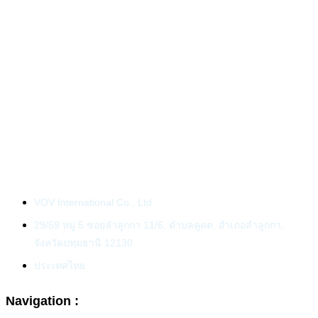
VOV International Co., Ltd.
29/59 หมู่ 5 ซอยลำลูกกา 11/6, ตำบลคูคต, อำเภอลำลูกกา,
จังหวัดปทุมธานี 12130
ประเทศไทย
Navigation :