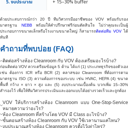
5. งบประมาณ
+ 15–30% buffer
ด้วยประสบการณ์กว่า 20 ปี ทีมวิศวกรมืออาชีพของ VOV พร้อมรับรอง
มาตรฐาน
NEBB
พร้อมให้คำปรึกษาฟรีก่อนตัดสินใจ ไม่ว่าคุณจะเป็นผู
ประกอบการขนาดเล็กหรือโรงงานขนาดใหญ่ ก็สามารถ
ติดต่อทีม VOV
ได้
ทันที
คำถามที่พบบ่อย (FAQ)
ติดต่อสร้างห้อง Cleanroom กับ VOV ต้องเตรียมอะไรบ้าง?
ก่อนติดต่อ VOV ควรเตรียมข้อมูล 5 ด้าน ได้แก่ (1) ประเภทธุรกิจของตัวเอง
เช่น ต้องการ ICR หรือ BCR (2) คลาสของ Cleanroom ที่ต้องการตาม
มาตรฐาน ISO (3) ความต้องการของระบบ เช่น HVAC, HEPA (4) ขนาด
พื้นที่ กว้าง × ยาว × สูง และ (5) งบประมาณเบื้องต้น บวกเพิ่ม 15–30%
สำรองไว้ เพื่อให้ทีมวิศวกรประเมินและออกแบบได้อย่างรวดเร็วและถูกต้อง
VOV ให้บริการสร้างห้อง Cleanroom แบบ One-Stop-Service
หมายความว่าอะไร?
ห้อง Cleanroom ที่สร้างโดย VOV มี Class อะไรบ้าง?
ขั้นตอนสร้างห้อง Cleanroom กับ VOV ใช้เวลานานแค่ไหน?
งบประมาณสร้างห้อง Cleanroom ควรตั้งไว้เท่าไหร่?