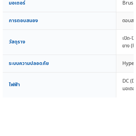
มอเตอร์
Brushl
การตอบสนอง
ตอบสนอ
เปิด-ป
วัสดุราง
ยาง (
ระบบความปลอดภัย
Hyper
DC (Di
ไฟฟ้า
มอเตอร